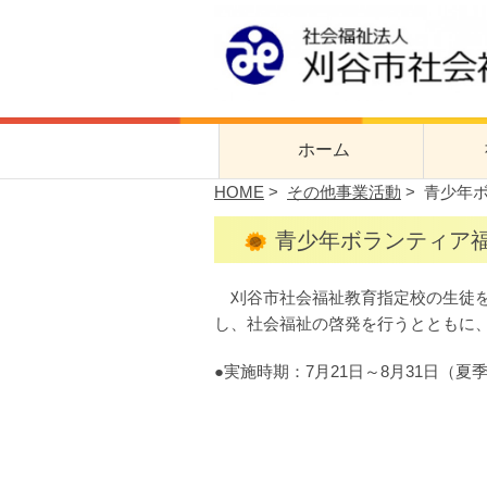
刈谷市社会福
刈谷市社会福祉協議会公式サイト
ホーム
HOME
>
その他事業活動
> 青少年
社協
青少年ボランティア
事業
刈谷市社会福祉教育指定校の生徒を
し、社会福祉の啓発を行うとともに
●実施時期：7月21日～8月31日（夏