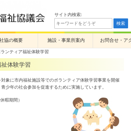
サイト内検索:
祉協議会
社協の概要
施設・事業所案内
お問合せ・ア
ボランティア福祉体験学習
の計画
くすのき園
福祉体験学習
計画・予算・事業報告・決算
心身障害者福祉会館
身体障害者デイサービスセンターたんぽぽ
対象に市内福祉施設等でのボランティア体験学習事業を開催
、青少年の社会参加を促進するために実施しています。
老人デイサービスセンターひまわり
季休暇期間）
一ツ木福祉センター
訪問介護事業所
刈谷中央地域包括支援センター