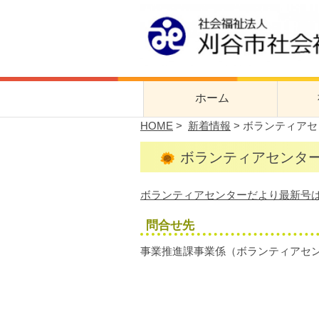
刈谷市社会福
刈谷市社会福祉協議会公式サイト
ホーム
HOME
>
新着情報
> ボランティアセ
社協
ボランティアセンターだ
事業
ボランティアセンターだより最新号
問合せ先
事業推進課事業係（ボランティアセンター）T