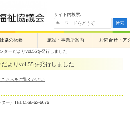
サイト内検索:
祉協議会
社協の概要
施設・事業所案内
お問合せ・ア
ンターだよりvol.55を発行しました
の計画
くすのき園
よりvol.55を発行しました
計画・予算・事業報告・決算
心身障害者福祉会館
身体障害者デイサービスセンターたんぽぽ
はこちらをご覧ください
老人デイサービスセンターひまわり
一ツ木福祉センター
EL 0566-62-6676
訪問介護事業所
刈谷中央地域包括支援センター