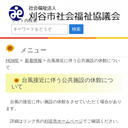
サイト内検索:
刈谷市社会福祉協議会
刈谷市社会福祉協議会公式サイト
メニュー
HOME
>
新着情報
> 台風接近に伴う公共施設の休館につい
て
台風接近に伴う公共施設の休館につ
いて
台風の接近に伴い施設の休館をさせていただく場合があり
ます。
詳細はリンク先の
刈谷市ホームページ
でご確認ください。