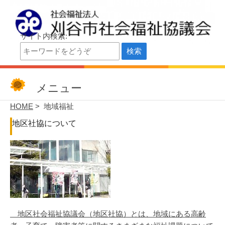
サイト内検索:
刈谷市社会福祉協議会
刈谷市社会福祉協議会公式サイト
メニュー
HOME
> 地域福祉
地区社協について
地区社会福祉協議会（地区社協）とは、地域にある高齢