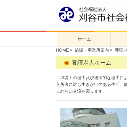
刈谷市社会福
刈谷市社会福祉協議会公式サイト
ホーム
HOME
>
施設・事業所案内
> 養護
社協
養護老人ホーム
事業
環境上の理由及び経済的な理由によ
入所者に対し生きがいのある生活、
ふれあい交流を図ります。