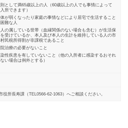
原則として満65歳以上の人（60歳以上の人でも事情によって
は入所できます）
身体が弱くなったり家庭の事情などにより居宅で生活すること
が困難な人
本人の属している世帯（血縁関係のない場合も含む）が生活保
護を受けているか、本人及び本人の生計を維持している人の市
町村民税所得割が非課税であること
入院治療の必要がないこと
感染性疾患を有していないこと（他の入所者に感染するおそれ
がない場合は例外とする）
市役所長寿課（TEL0566-62-1063）へご相談ください。