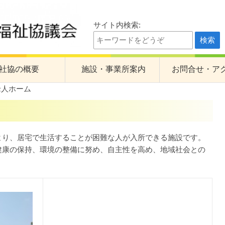
サイト内検索:
祉協議会
社協の概要
施設・事業所案内
お問合せ・ア
老人ホーム
の計画
くすのき園
計画・予算・事業報告・決算
心身障害者福祉会館
身体障害者デイサービスセンターたんぽぽ
り、居宅で生活することが困難な人が入所できる施設です。
健康の保持、環境の整備に努め、自主性を高め、地域社会との
老人デイサービスセンターひまわり
一ツ木福祉センター
訪問介護事業所
刈谷中央地域包括支援センター