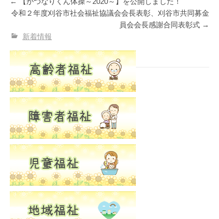
←
【かつなりくん体操～2020～】を公開しました！
令和２年度刈谷市社会福祉協議会会長表彰、刈谷市共同募金
員会会長感謝合同表彰式
→
新着情報