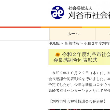
刈谷市社会福
刈谷市社会福祉協議会公式サイト
ホーム
HOME
>
新着情報
> 令和２年度刈
社協
令和２年度刈谷市社
事業
会長感謝合同表彰式
令和２年１０月２２日（木）に、刈
会長感謝合同表彰式を行いました。本
予定でしたが、今年は新型コロナウ
高齢者福祉センターひまわりにて開
【刈谷市社会福祉協議会会長表彰】