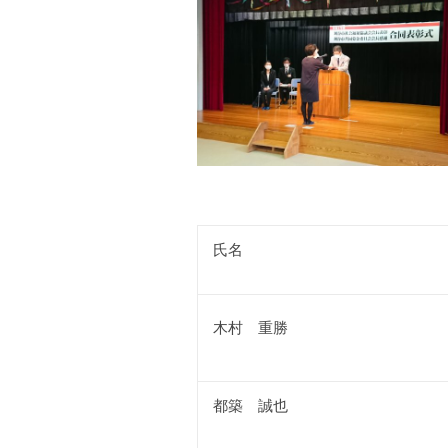
氏名
木村 重勝
都築 誠也