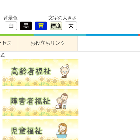
背景色
文字の大きさ
クセス
お役立ちリンク
彰式
すぎな作業所
障害者支援事業所
養護老人ホーム
高齢者交流プラザ
居宅介護支援事業所
基幹型地域包括支援センター
成年後見支援センター