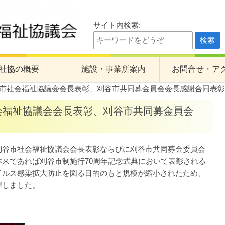
サイト内検索:
祉協議会
社協の概要
施設・事業所案内
お問合せ・ア
谷市社会福祉協議会会長表彰、刈谷市共同募金員会会長感謝合同表
の計画
くすのき園
会福祉協議会会長表彰、刈谷市共同募金員会
計画・予算・事業報告・決算
心身障害者福祉会館
身体障害者デイサービスセンターたんぽぽ
谷市社会福祉協議会会長表彰ならびに刈谷市共同募金委員会
老人デイサービスセンターひまわり
来であれば刈谷市制施行70周年記念式典において表彰される
イルス感染拡大防止を図る目的のもと規模が縮小されたため、
一ツ木福祉センター
催しました。
訪問介護事業所
刈谷中央地域包括支援センター